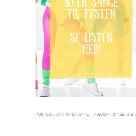
POM ApS - CVR: 40715460 - TLF: 71995054 -
Om os
- Ann