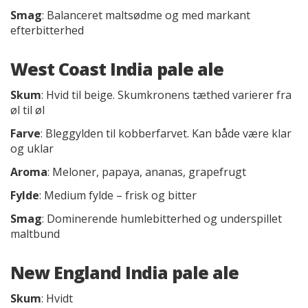
Smag
: Balanceret maltsødme og med markant
efterbitterhed
West Coast India pale ale
Skum
: Hvid til beige. Skumkronens tæthed varierer fra
øl til øl
Farve
: Bleggylden til kobberfarvet. Kan både være klar
og uklar
Aroma
: Meloner, papaya, ananas, grapefrugt
Fylde
: Medium fylde – frisk og bitter
Smag
: Dominerende humlebitterhed og underspillet
maltbund
New England India pale ale
Skum
: Hvidt