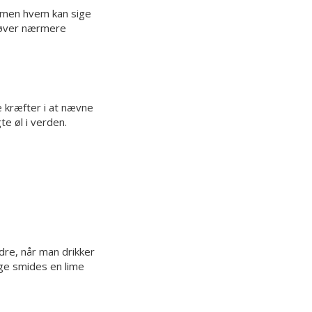
, men hvem kan sige
ehøver nærmere
e kræfter i at nævne
te øl i verden.
dre, når man drikker
ige smides en lime