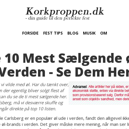
FORSIDE
FEST TIPS
BLOG
MUSIK
OM
 10 Mest Sælgende ø
Verden - Se Dem He
i vilde med øl. Har du tænkt over,
 der egentlig bliver solgt flest af
kan du se de ti mest sælgende her.
lsberg, må vi desværre skuffe og
mgår direkte på top 10 listen.
 Carlsberg er en populær øl ude i verden, fandt den alligevel ikke
e øl-brands i verden. Det giver måske mere mening, når man ser lis