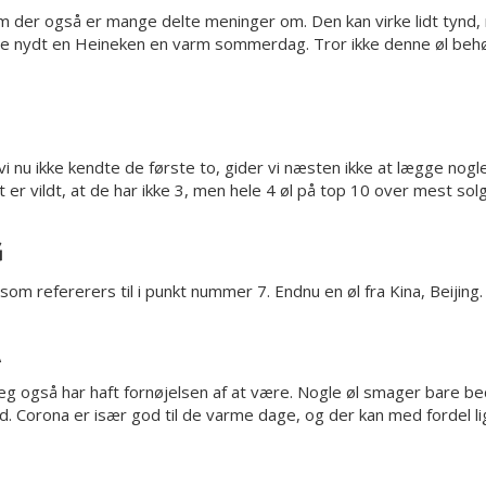
som der også er mange delte meninger om. Den kan virke lidt tynd
t have nydt en Heineken en varm sommerdag. Tror ikke denne øl b
 vi nu ikke kendte de første to, gider vi næsten ikke at lægge nogl
 er vildt, at de har ikke 3, men hele 4 øl på top 10 over mest solg
G
 som refererers til i punkt nummer 7. Endnu en øl fra Kina, Beijing.
jeg også har haft fornøjelsen af at være. Nogle øl smager bare be
. Corona er især god til de varme dage, og der kan med fordel l