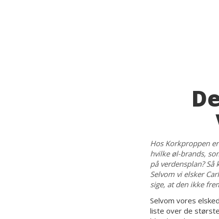
De
Hos Korkproppen er v
hvilke øl-brands, som
på verdensplan? Så 
Selvom vi elsker Car
sige, at den ikke fre
Selvom vores elskede
liste over de størst