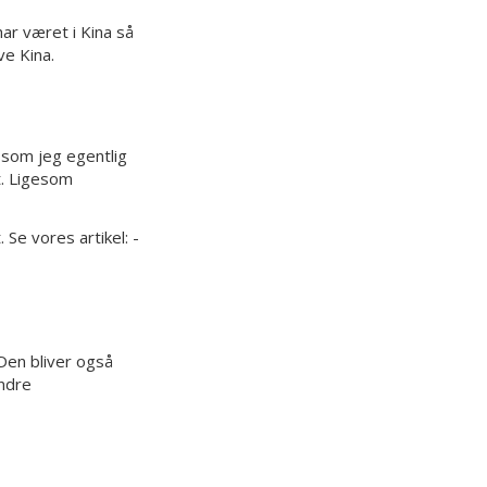
ar været i Kina så
ve Kina.
, som jeg egentlig
t. Ligesom
 Se vores artikel: -
 Den bliver også
andre