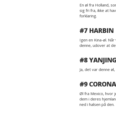
En øl fra Holland, 
sig fri fra, ikke a
forklaring.
#7 HARBIN
Igen en Kina-øl. Når
denne, udover at det
#8 YANJIN
Ja, det var denne øl,
#9 CORONA
Øl fra Mexico, hvor 
dem i deres hjemland
ned i halsen på den.