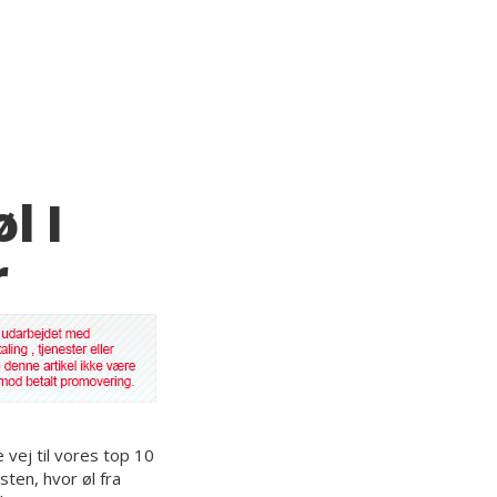
l I
r
 vej til vores top 10
ten, hvor øl fra