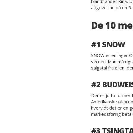
blandt andet Kina, U
alligevel ind på en
De 10 me
#1 SNOW
SNOW er en lager ØL
verden. Man må også
salgstal fra øllen, d
#2 BUDWEI
Der er jo to former
Amerikanske øl-prod
hvorvidt det er en go
markedsføring betale
#3 TSINGT