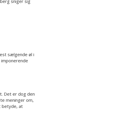
berg sniger sig
est sælgende øl i
et imponerende
t. Det er dog den
lte meninger om,
t betyde, at