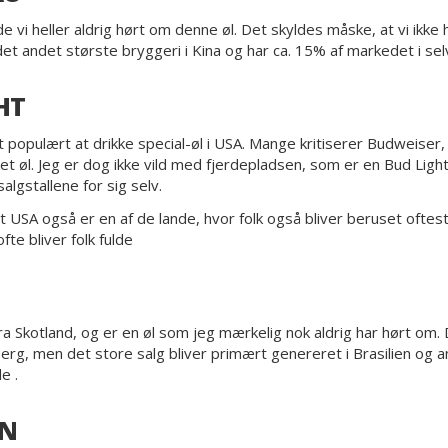
i heller aldrig hørt om denne øl. Det skyldes måske, at vi ikke h
t andet største bryggeri i Kina og har ca. 15% af markedet i sel
HT
et populært at drikke special-øl i USA. Mange kritiserer Budweiser
t øl. Jeg er dog ikke vild med fjerdepladsen, som er en Bud Ligh
algstallene for sig selv.
at USA også er en af de lande, hvor folk også bliver beruset oftest.
te bliver folk fulde
ra Skotland, og er en øl som jeg mærkelig nok aldrig har hørt om.
erg, men det store salg bliver primært genereret i Brasilien og 
e .
EN