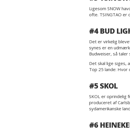
Ligesom SNOW havde v
ofte. TSINGTAO er de
#4 BUD LIG
Det er virkelig blev
synes er en udmærke
Budweiser, så taler s
Det skal lige siges, 
Top 25 lande: Hvor of
#5 SKOL
SKOL er oprindelig f
produceret af Carlsb
sydamerikanske land
#6 HEINEK