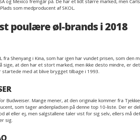
SA og Mexico fremgår på. De har et lidt større marked, men Carls
 5. Plads som medproducent af SKOL.
st poulære øl-brands i 2018
 fra Shenyang i Kina, som har igen har vundet prisen, som den m
 sige, at den har et stort marked, men ikke desto mindre, er d
er startede med at blive brygget tilbage i 1993.
SER
 for Budweiser. Mange mener, at den originale kommer fra Tjekkie
ucent, som tager andenpladsen på denne top 10-liste. Der er de
d øl eller ej, men salgstallene taler vist for sig selv, ellers må de
r sig.
AO